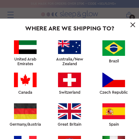
SILK MASK FOR ORDERS OVER 270€ - CODE «SELFLOVE»
0
WHERE ARE WE SHIPPING TO?
United Arab
Australia/New
Brazil
Emirates
Zealand
Shown: 23
Canada
Switzerland
Czech Republic
ALL PRODUCTS
PILLOWS
Germany/Austria
Great Britain
Spain
EXTRA PILLOW CASES