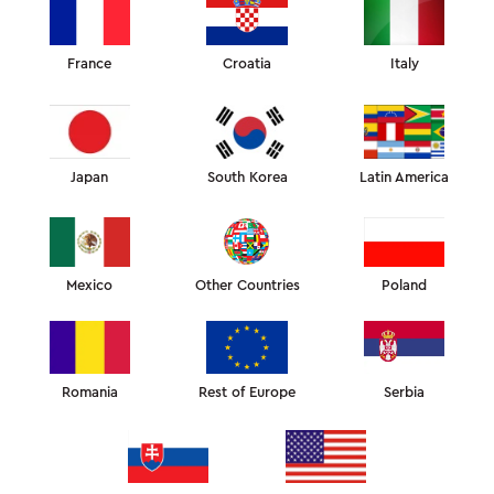
BLANKETS
SILK COLLECTION
France
Croatia
Italy
PROMOTIONS
PILLOWS
Japan
South Korea
Latin America
Mexico
Other Countries
Poland
Romania
Rest of Europe
Serbia