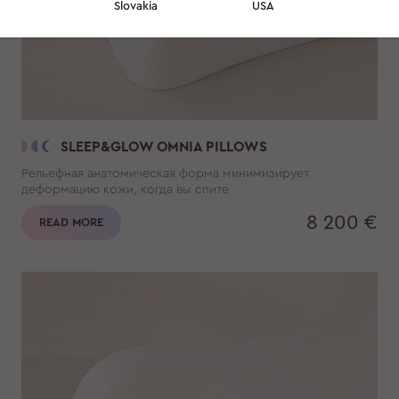
Slovakia
USA
SLEEP&GLOW OMNIA PILLOWS
Рельефная анатомическая форма минимизирует
деформацию кожи, когда вы спите
8 200 €
READ MORE