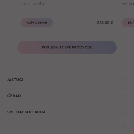
visina jastuka.
visina 
225.00
€
KUPI ODMAH
KU
POGLEDAJTE SVE PROIZVODE
JASTUCI
ĆEBAD
SVILENA KOLEKCIJA