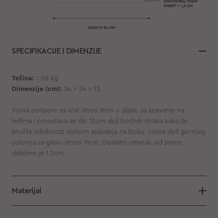
SPECIFIKACIJE I DIMENZIJE
Težina:
1.08 kg
Dimenzije (cm):
36 x 54 x 13
Visina potpore za vrat iznosi 8cm u dijelu za spavanje na
leđima i povećava se do 10cm duž bočnih strana kako bi
pružila udobnost tijekom spavanja na boku. Visina duž gornjeg
oslonca za glavu iznosi 11cm. Dodatni umetak od pjene
debljine je 1.5cm.
Materijal