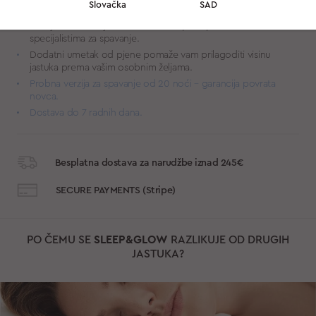
Slovačka
SAD
podupire vašu glavu i vrat pružajući vam najbolji san.
Razvijen u suradnji s kozmetolozima, ortopedima i
specijalistima za spavanje.
Dodatni umetak od pjene pomaže vam prilagoditi visinu
jastuka prema vašim osobnim željama.
Probna verzija za spavanje od 20 noći – garancija povrata
novca.
Dostava do 7 radnih dana.
Besplatna dostava za narudžbe iznad 245€
SECURE PAYMENTS (Stripe)
PO ČEMU SE
SLEEP&GLOW
RAZLIKUJE OD DRUGIH
JASTUKA?