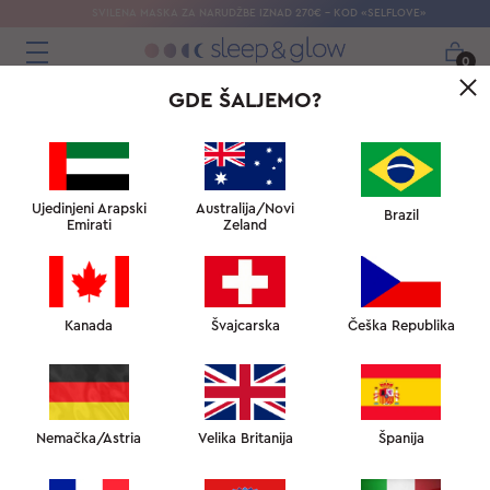
SVILENA MASKA ​​ZA NARUDŽBE IZNAD 270€ – KOD «SELFLOVE»
0
GDE ŠALJEMO?
Ujedinjeni Arapski
Australija/Novi
Brazil
Emirati
Zeland
Kanada
Švajcarska
Češka Republika
Nemačka/Astria
Velika Britanija
Španija