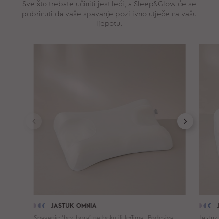
Sve što trebate učiniti jest leći, a Sleep&Glow će se
pobrinuti da vaše spavanje pozitivno utječe na vašu
ljepotu.
JASTUK OMNIA
Spavanje 'bez bora' na boku ili leđima. Podesiva
Jastuk