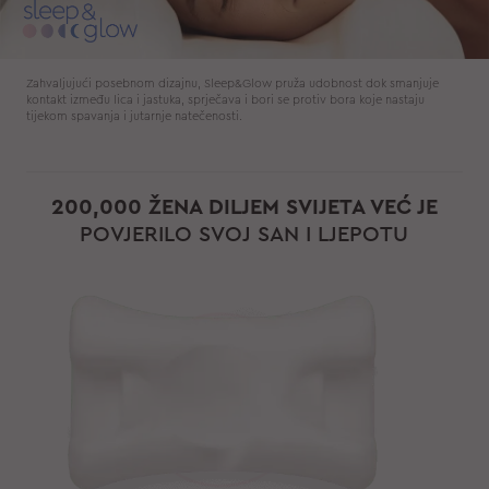
Zahvaljujući posebnom dizajnu, Sleep&Glow pruža udobnost dok smanjuje
kontakt između lica i jastuka, sprječava i bori se protiv bora koje nastaju
tijekom spavanja i jutarnje natečenosti.
200,000 ŽENA DILJEM SVIJETA VEĆ JE
POVJERILO SVOJ SAN I LJEPOTU