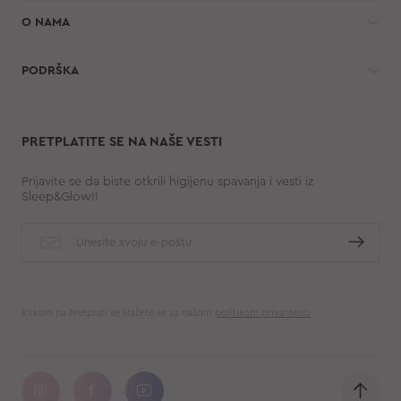
O NAMA
PODRŠKA
PRETPLATITE SE NA NAŠE VESTI
Prijavite se da biste otkrili higijenu spavanja i vesti iz
Sleep&Glow!!
Klikom na Pretplati se slažete se sa našom
politikom privatnosti