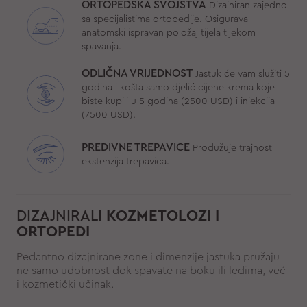
ORTOPEDSKA SVOJSTVA
Dizajniran zajedno
sa specijalistima ortopedije. Osigurava
anatomski ispravan položaj tijela tijekom
spavanja.
ODLIČNA VRIJEDNOST
Jastuk će vam služiti 5
godina i košta samo djelić cijene krema koje
biste kupili u 5 godina (2500 USD) i injekcija
(7500 USD).
PREDIVNE TREPAVICE
Produžuje trajnost
ekstenzija trepavica.
DIZAJNIRALI
KOZMETOLOZI I
ORTOPEDI
Pedantno dizajnirane zone i dimenzije jastuka pružaju
ne samo udobnost dok spavate na boku ili leđima, već
i kozmetički učinak.