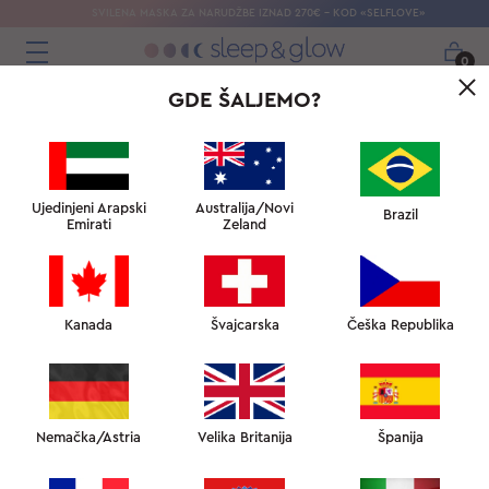
SVILENA MASKA ​​ZA NARUDŽBE IZNAD 270€ – KOD «SELFLOVE»
0
GDE ŠALJEMO?
Ujedinjeni Arapski
Australija/Novi
Brazil
Emirati
Zeland
Kanada
Švajcarska
Češka Republika
Nemačka/Astria
Velika Britanija
Španija