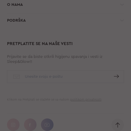
O NAMA
PODRŠKA
PRETPLATITE SE NA NAŠE VESTI
Prijavite se da biste otkrili higijenu spavanja i vesti iz
Sleep&Glow!!
Klikom na Pretplati se slažete se sa našom
politikom privatnosti