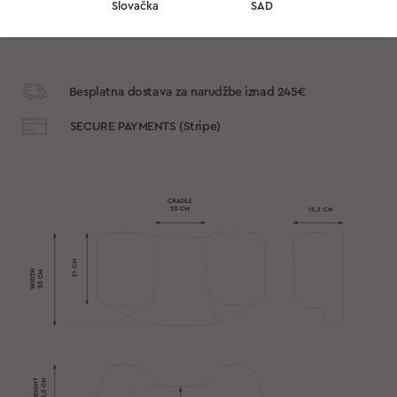
Slovačka
SAD
koristiti jastuke bez prestanka, čak i kada perete veš.
Dostava do 7 radnih dana.
Besplatna dostava za narudžbe iznad 245€
SECURE PAYMENTS (Stripe)