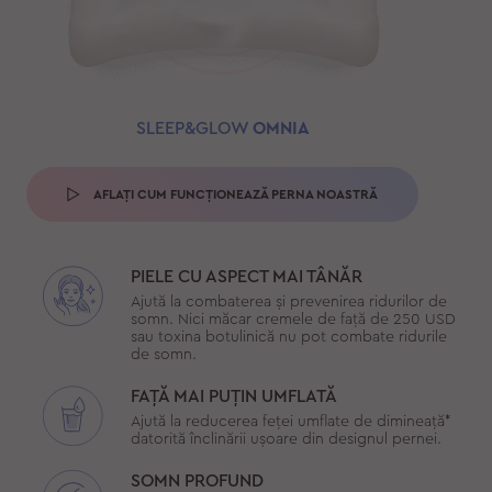
SLEEP&GLOW
OMNIA
AFLAȚI CUM FUNCȚIONEAZĂ PERNA NOASTRĂ
PIELE CU ASPECT MAI TÂNĂR
Ajută la combaterea și prevenirea ridurilor de
somn. Nici măcar cremele de față de 250 USD
sau toxina botulinică nu pot combate ridurile
de somn.
FAȚĂ MAI PUȚIN UMFLATĂ
Ajută la reducerea feței umflate de dimineață*
datorită înclinării ușoare din designul pernei.
SOMN PROFUND