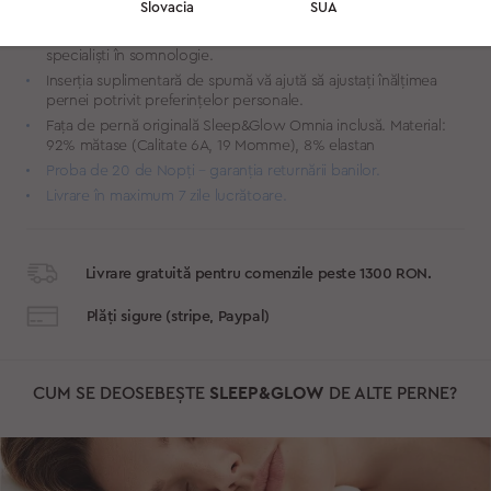
Slovacia
SUA
dumneavoastră.
Concepută în colaborare cu cosmetologi, ortopezi și
specialiști în somnologie.
Inserția suplimentară de spumă vă ajută să ajustați înălțimea
pernei potrivit preferințelor personale.
Fața de pernă originală Sleep&Glow Omnia inclusă. Material:
92% mătase (Calitate 6A, 19 Momme), 8% elastan
Proba de 20 de Nopți – garanția returnării banilor.
Livrare în maximum 7 zile lucrătoare.
Livrare gratuită pentru comenzile peste 1300 RON.
Plăți sigure (stripe, Paypal)
CUM SE DEOSEBEȘTE
SLEEP&GLOW
DE ALTE PERNE?