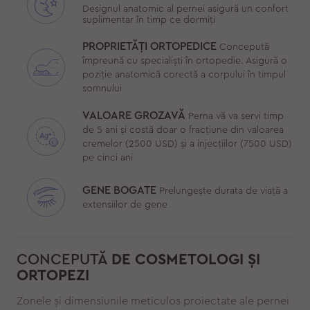
Designul anatomic al pernei asigură un confort
suplimentar în timp ce dormiți
PROPRIETĂȚI ORTOPEDICE
Concepută
împreună cu specialiști în ortopedie. Asigură o
poziție anatomică corectă a corpului în timpul
somnului
VALOARE GROZAVĂ
Perna vă va servi timp
de 5 ani și costă doar o fracțiune din valoarea
cremelor (2500 USD) și a injecțiilor (7500 USD)
pe cinci ani
GENE BOGATE
Prelungește durata de viață a
extensiilor de gene
CONCEPUTĂ
DE COSMETOLOGI ȘI
ORTOPEZI
Zonele și dimensiunile meticulos proiectate ale pernei