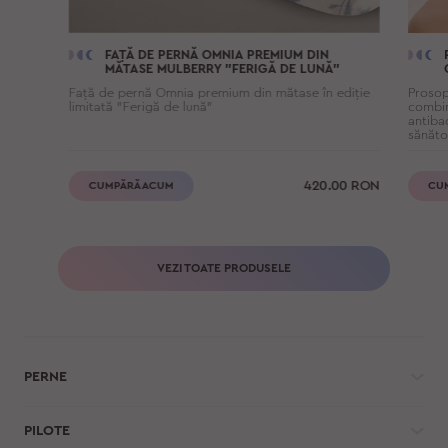
FAȚĂ DE PERNĂ OMNIA PREMIUM DIN
MĂTASE MULBERRY "FERIGĂ DE LUNĂ"
Față de pernă Omnia premium din mătase în ediție
Prosop
limitată "Ferigă de lună"
combin
antiba
sănăto
420.00
RON
CUMPĂRĂ ACUM
CU
VEZI TOATE PRODUSELE
PERNE
PILOTE