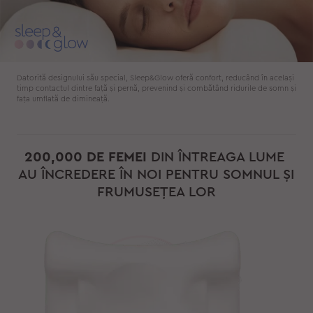
Datorită designului său special, Sleep&Glow oferă confort, reducând în același
timp contactul dintre față și pernă, prevenind și combătând ridurile de somn și
fața umflată de dimineață.
200,000 DE FEMEI
DIN ÎNTREAGA LUME
AU ÎNCREDERE ÎN NOI PENTRU SOMNUL ȘI
FRUMUSEȚEA LOR