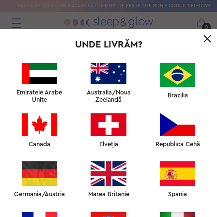
MASCĂ DE SOMN DIN MĂTASE LA COMENZI DE PESTE 1375 RON – CODUL 'SELFLOVE'
0
UNDE LIVRĂM?
Emiratele Arabe
Australia/Noua
Brazilia
Unite
Zeelandă
Canada
Elveția
Republica Cehă
Germania/Austria
Marea Britanie
Spania