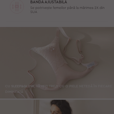
BANDĂ AJUSTABILĂ
Se potrivește femeilor până la mărimea 2X din
SUA
CU
SLEEP&GLOW
, VĂ VEȚI TREZI CU O PIELE NETEDĂ ÎN FIECARE
DIMINEAȚĂ