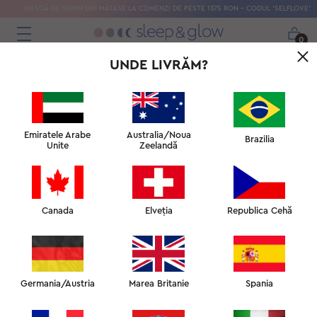
MASCĂ DE SOMN DIN MĂTASE LA COMENZI DE PESTE 1375 RON – CODUL 'SELFLOVE'
0
UNDE LIVRĂM?
Emiratele Arabe
Australia/Noua
Brazilia
Unite
Zeelandă
Canada
Elveția
Republica Cehă
PERNĂ PENTRU PIEPT
PENTRU UN DECOLTEU CARE ÎNTOARCE PRIVIRILE
Germania/Austria
Marea Britanie
Spania