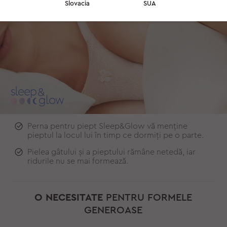
Slovacia
SUA
Perna pentru piept Sleep&Glow vă menține
pieptul la locul lui în timp ce dormiți pe o parte.
Pielea gâtului și a pieptului rămâne netedă, iar
ridurile nu se mai formează.
O NECESITATE
PENTRU FORMELE
GENEROASE