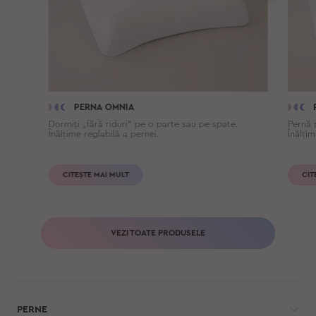
PERNA OMNIA
Dormiți „fără riduri” pe o parte sau pe spate.
Pernă 
Înălțime reglabilă a pernei.
Înălțim
CITEȘTE MAI MULT
CIT
VEZI TOATE PRODUSELE
PERNE